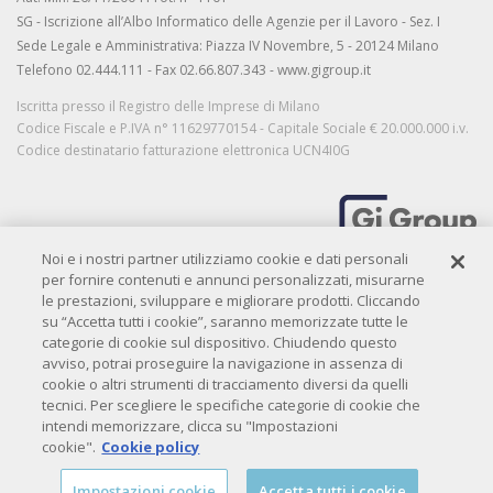
SG - Iscrizione all’Albo Informatico delle Agenzie per il Lavoro - Sez. I
Sede Legale e Amministrativa: Piazza IV Novembre, 5 - 20124 Milano
Telefono 02.444.111 - Fax 02.66.807.343 - www.gigroup.it
Iscritta presso il Registro delle Imprese di Milano
Codice Fiscale e P.IVA n° 11629770154 - Capitale Sociale € 20.000.000 i.v.
Codice destinatario fatturazione elettronica UCN4I0G
Noi e i nostri partner utilizziamo cookie e dati personali
MORE THAN WORK
per fornire contenuti e annunci personalizzati, misurarne
le prestazioni, sviluppare e migliorare prodotti. Cliccando
su “Accetta tutti i cookie”, saranno memorizzate tutte le
categorie di cookie sul dispositivo. Chiudendo questo
Privacy
|
Privacy candidati
|
Privacy clienti
|
Cookie policy
|
Credits
avviso, potrai proseguire la navigazione in assenza di
Copyright© 2009-
2026 QIBIT. All rights reserved.
cookie o altri strumenti di tracciamento diversi da quelli
tecnici. Per scegliere le specifiche categorie di cookie che
intendi memorizzare, clicca su "Impostazioni
cookie".
Cookie policy
Impostazioni cookie
Accetta tutti i cookie