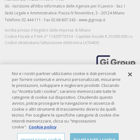
SG - Iscrizione all’Albo Informatico delle Agenzie per il Lavoro - Sez. I
Sede Legale e Amministrativa: Piazza IV Novembre, 5 - 20124 Milano
Telefono 02.444.111 - Fax 02.66.807.343 - www.gigroup.it
Iscritta presso il Registro delle Imprese di Milano
Codice Fiscale e P.IVA n° 11629770154 - Capitale Sociale € 20.000.000 i.v.
Codice destinatario fatturazione elettronica UCN4I0G
Noi e i nostri partner utilizziamo cookie e dati personali
MORE THAN WORK
per fornire contenuti e annunci personalizzati, misurarne
le prestazioni, sviluppare e migliorare prodotti. Cliccando
su “Accetta tutti i cookie”, saranno memorizzate tutte le
categorie di cookie sul dispositivo. Chiudendo questo
Privacy
|
Privacy candidati
|
Privacy clienti
|
Cookie policy
|
Credits
avviso, potrai proseguire la navigazione in assenza di
Copyright© 2009-
2026 QIBIT. All rights reserved.
cookie o altri strumenti di tracciamento diversi da quelli
tecnici. Per scegliere le specifiche categorie di cookie che
intendi memorizzare, clicca su "Impostazioni
cookie".
Cookie policy
Impostazioni cookie
Accetta tutti i cookie