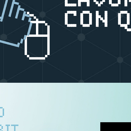
LAVO
CON Q
O