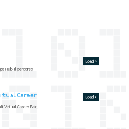
Load >
ge Hub. Il percorso
irtual Career
Load >
 Virtual Career Fair,