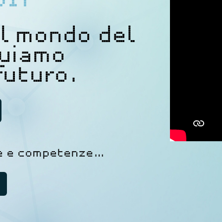
BIT
al mondo del
ruiamo
futuro.
ze e competenze…