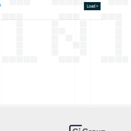
a
Load >