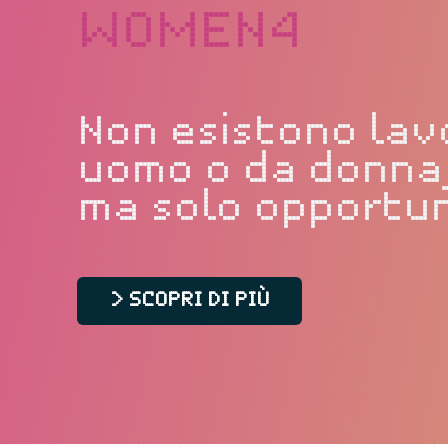
WOMEN4
Non esistono lav
uomo o da donna
ma solo opportun
> SCOPRI DI PIÙ