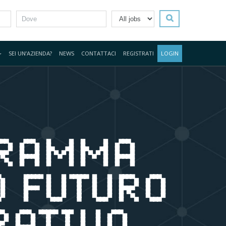
CERCA LAVO
SEI UN’AZIENDA?
NEWS
CONTATTACI
REGISTRATI
LOGIN
RAMMA
O FUTURO