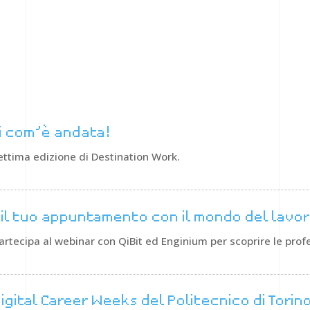
i com’è andata!
 settima edizione di Destination Work.
 il tuo appuntamento con il mondo del lavor
artecipa al webinar con QiBit ed Enginium per scoprire le profe
igital Career Weeks del Politecnico di Torin