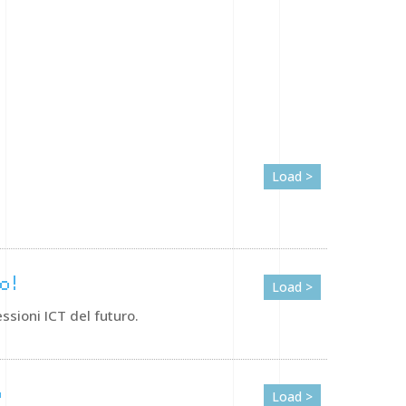
Load >
o!
Load >
ssioni ICT del futuro.
o
Load >