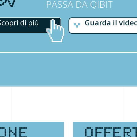
PASSA DA QIBIT
Scopri di più
Guarda il vide
ONE
OFFER