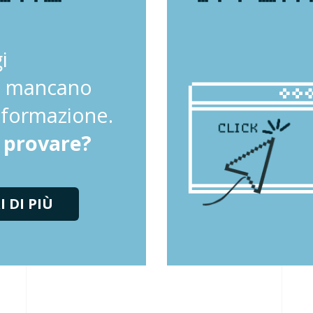
i
he mancano
a formazione.
i provare?
 DI PIÙ