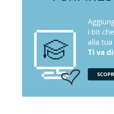
Aggiung
i bit c
alla tu
Ti va d
SCOPRI