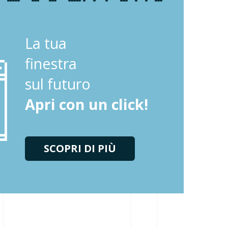
La tua
finestra
sul futuro
Apri con un click!
SCOPRI DI PIÙ