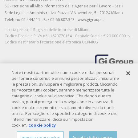
SG - Iscrizione all’Albo Informatico delle Agenzie per il Lavoro - Sez. I
Sede Legale e Amministrativa: Piazza IV Novembre, 5 - 20124 Milano
Telefono 02.444.111 - Fax 02.66.807.343 - www.gigroup.it
Iscritta presso il Registro delle Imprese di Milano
Codice Fiscale e P.IVA n° 11629770154 - Capitale Sociale € 20.000.000 i.v.
Codice destinatario fatturazione elettronica UCN4I0G
Noi e i nostri partner utilizziamo cookie e dati personali
MORE THAN WORK
per fornire contenuti e annunci personalizzati, misurarne
le prestazioni, sviluppare e migliorare prodotti. Cliccando
su “Accetta tutti i cookie”, saranno memorizzate tutte le
categorie di cookie sul dispositivo. Chiudendo questo
Privacy
|
Privacy candidati
|
Privacy clienti
|
Cookie policy
|
Credits
avviso, potrai proseguire la navigazione in assenza di
Copyright© 2009-
2026 QIBIT. All rights reserved.
cookie o altri strumenti di tracciamento diversi da quelli
tecnici. Per scegliere le specifiche categorie di cookie che
intendi memorizzare, clicca su "Impostazioni
cookie".
Cookie policy
Impostazioni cookie
Accetta tutti i cookie