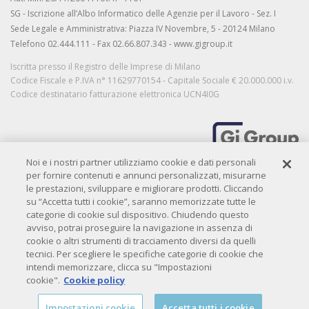
SG - Iscrizione all’Albo Informatico delle Agenzie per il Lavoro - Sez. I
Sede Legale e Amministrativa: Piazza IV Novembre, 5 - 20124 Milano
Telefono 02.444.111 - Fax 02.66.807.343 - www.gigroup.it
Iscritta presso il Registro delle Imprese di Milano
Codice Fiscale e P.IVA n° 11629770154 - Capitale Sociale € 20.000.000 i.v.
Codice destinatario fatturazione elettronica UCN4I0G
Noi e i nostri partner utilizziamo cookie e dati personali
MORE THAN WORK
per fornire contenuti e annunci personalizzati, misurarne
le prestazioni, sviluppare e migliorare prodotti. Cliccando
su “Accetta tutti i cookie”, saranno memorizzate tutte le
categorie di cookie sul dispositivo. Chiudendo questo
Privacy
|
Privacy candidati
|
Privacy clienti
|
Cookie policy
|
Credits
avviso, potrai proseguire la navigazione in assenza di
Copyright© 2009-
2026 QIBIT. All rights reserved.
cookie o altri strumenti di tracciamento diversi da quelli
tecnici. Per scegliere le specifiche categorie di cookie che
intendi memorizzare, clicca su "Impostazioni
cookie".
Cookie policy
Impostazioni cookie
Accetta tutti i cookie