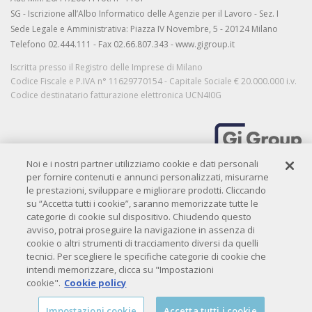
SG - Iscrizione all’Albo Informatico delle Agenzie per il Lavoro - Sez. I
Sede Legale e Amministrativa: Piazza IV Novembre, 5 - 20124 Milano
Telefono 02.444.111 - Fax 02.66.807.343 - www.gigroup.it
Iscritta presso il Registro delle Imprese di Milano
Codice Fiscale e P.IVA n° 11629770154 - Capitale Sociale € 20.000.000 i.v.
Codice destinatario fatturazione elettronica UCN4I0G
Noi e i nostri partner utilizziamo cookie e dati personali
MORE THAN WORK
per fornire contenuti e annunci personalizzati, misurarne
le prestazioni, sviluppare e migliorare prodotti. Cliccando
su “Accetta tutti i cookie”, saranno memorizzate tutte le
categorie di cookie sul dispositivo. Chiudendo questo
Privacy
|
Privacy candidati
|
Privacy clienti
|
Cookie policy
|
Credits
avviso, potrai proseguire la navigazione in assenza di
Copyright© 2009-
2026 QIBIT. All rights reserved.
cookie o altri strumenti di tracciamento diversi da quelli
tecnici. Per scegliere le specifiche categorie di cookie che
intendi memorizzare, clicca su "Impostazioni
cookie".
Cookie policy
Impostazioni cookie
Accetta tutti i cookie