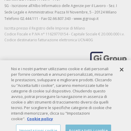
SG - Iscrizione all’Albo Informatico delle Agenzie per il Lavoro - Sez. I
Sede Legale e Amministrativa: Piazza IV Novembre, 5 - 20124 Milano
Telefono 02.444.111 - Fax 02.66.807.343 - www.gigroup.it
Iscritta presso il Registro delle Imprese di Milano
Codice Fiscale e P.IVA n° 11629770154 - Capitale Sociale € 20.000.000 i.v.
Codice destinatario fatturazione elettronica UCN4I0G
Noi e i nostri partner utilizziamo cookie e dati personali
MORE THAN WORK
per fornire contenuti e annunci personalizzati, misurarne
le prestazioni, sviluppare e migliorare prodotti. Cliccando
su “Accetta tutti i cookie”, saranno memorizzate tutte le
categorie di cookie sul dispositivo. Chiudendo questo
Privacy
|
Privacy candidati
|
Privacy clienti
|
Cookie policy
|
Credits
avviso, potrai proseguire la navigazione in assenza di
Copyright© 2009-
2026 QIBIT. All rights reserved.
cookie o altri strumenti di tracciamento diversi da quelli
tecnici. Per scegliere le specifiche categorie di cookie che
intendi memorizzare, clicca su "Impostazioni
cookie".
Cookie policy
Impostazioni cookie
Accetta tutti i cookie