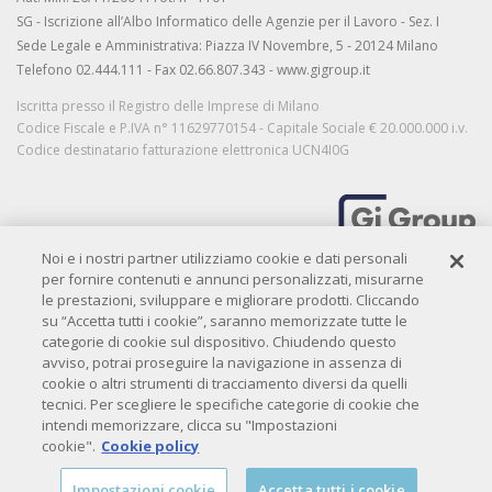
SG - Iscrizione all’Albo Informatico delle Agenzie per il Lavoro - Sez. I
Sede Legale e Amministrativa: Piazza IV Novembre, 5 - 20124 Milano
Telefono 02.444.111 - Fax 02.66.807.343 - www.gigroup.it
Iscritta presso il Registro delle Imprese di Milano
Codice Fiscale e P.IVA n° 11629770154 - Capitale Sociale € 20.000.000 i.v.
Codice destinatario fatturazione elettronica UCN4I0G
Noi e i nostri partner utilizziamo cookie e dati personali
MORE THAN WORK
per fornire contenuti e annunci personalizzati, misurarne
le prestazioni, sviluppare e migliorare prodotti. Cliccando
su “Accetta tutti i cookie”, saranno memorizzate tutte le
categorie di cookie sul dispositivo. Chiudendo questo
Privacy
|
Privacy candidati
|
Privacy clienti
|
Cookie policy
|
Credits
avviso, potrai proseguire la navigazione in assenza di
Copyright© 2009-
2026 QIBIT. All rights reserved.
cookie o altri strumenti di tracciamento diversi da quelli
tecnici. Per scegliere le specifiche categorie di cookie che
intendi memorizzare, clicca su "Impostazioni
cookie".
Cookie policy
Impostazioni cookie
Accetta tutti i cookie